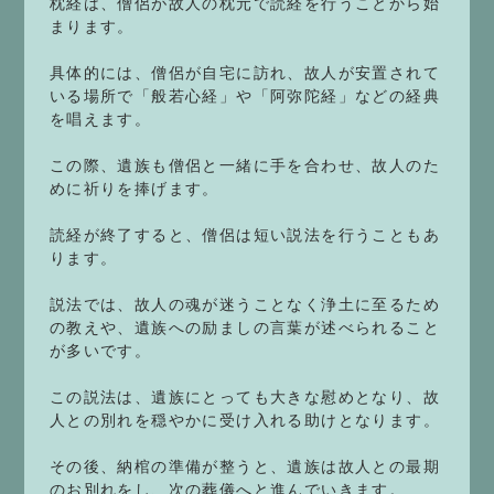
枕経は、僧侶が故人の枕元で読経を行うことから始
まります。
具体的には、僧侶が自宅に訪れ、故人が安置されて
いる場所で「般若心経」や「阿弥陀経」などの経典
を唱えます。
この際、遺族も僧侶と一緒に手を合わせ、故人のた
めに祈りを捧げます。
読経が終了すると、僧侶は短い説法を行うこともあ
ります。
説法では、故人の魂が迷うことなく浄土に至るため
の教えや、遺族への励ましの言葉が述べられること
が多いです。
この説法は、遺族にとっても大きな慰めとなり、故
人との別れを穏やかに受け入れる助けとなります。
その後、納棺の準備が整うと、遺族は故人との最期
のお別れをし、次の葬儀へと進んでいきます。