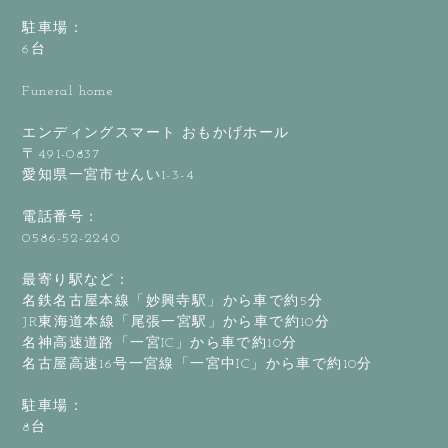
駐車場：
6台
Funeral home
エンディングスマート おもかげホール
〒491-0837
愛知県一宮市せんい1-3-4
電話番号：
0586-52-2240
最寄り駅など：
名鉄名古屋本線「妙興寺駅」から車で約5分
JR東海道本線「尾張一宮駅」から車で約10分
名神高速道路「一宮IC」から車で約10分
名古屋高速16号一宮線「一宮中IC」から車で約10分
駐車場：
8台