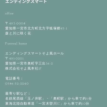
office
〒493-0008
愛知県一宮市北方町北方字狐塚郷45-1
森と川に咲く花
Funeral home
エンディングスマートそよ風ホール
〒491-0201
愛知県一宮市奥町字三出36-2
株式会社そよ風本社1F
電話番号：
0586-52-2240
最寄り駅など：
名鉄尾西線「玉ノ井駅」・「奥町駅」から車で約5分
東海北陸自動車道「一宮木曽川IC」から車で約10分