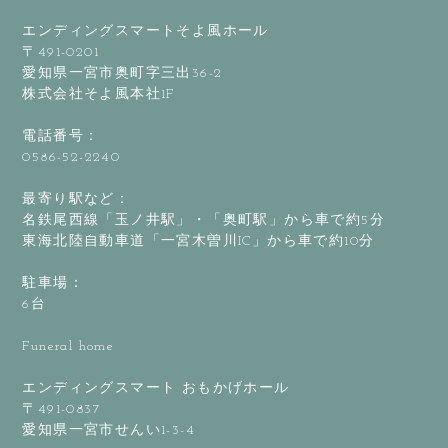
エンディングスマートそよ風ホール
〒491-0201
愛知県一宮市奥町字三出36-2
株式会社そよ風本社1F
電話番号：
0586-52-2240
最寄り駅など：
名鉄尾西線「玉ノ井駅」・「奥町駅」から車で約5分
東海北陸自動車道「一宮木曽川IC」から車で約10分
駐車場：
6台
Funeral home
エンディングスマート おもかげホール
〒491-0837
愛知県一宮市せんい1-3-4