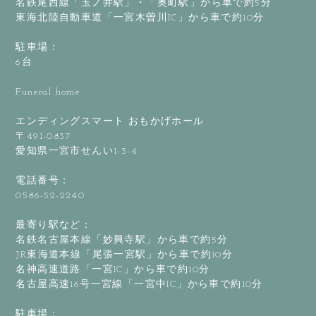
名鉄尾西線「玉ノ井駅」・「奥町駅」から車で約5分
東海北陸自動車道「一宮木曽川IC」から車で約10分
駐車場：
6台
Funeral home
エンディングスマート おもかげホール
〒491-0837
愛知県一宮市せんい1-3-4
電話番号：
0586-52-2240
最寄り駅など：
名鉄名古屋本線「妙興寺駅」から車で約5分
JR東海道本線「尾張一宮駅」から車で約10分
名神高速道路「一宮IC」から車で約10分
名古屋高速16号一宮線「一宮中IC」から車で約10分
駐車場：