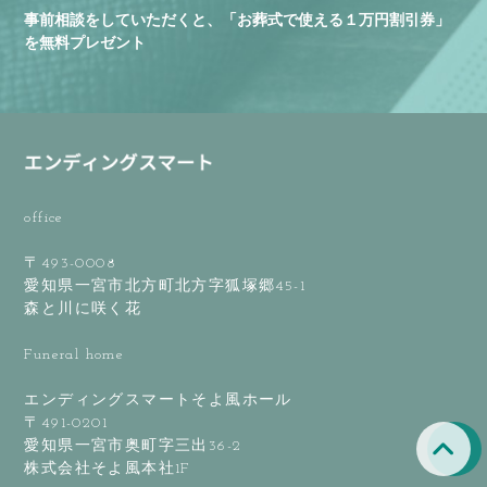
事前相談をしていただくと、「お葬式で使える１万円割引券」
を無料プレゼント
office
〒493-0008
愛知県一宮市北方町北方字狐塚郷45-1
森と川に咲く花
Funeral home
エンディングスマートそよ風ホール
〒491-0201
愛知県一宮市奥町字三出36-2
株式会社そよ風本社1F