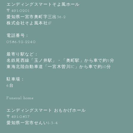
エンディングスマートそよ風ホール
〒491-0201
愛知県一宮市奥町字三出36-2
株式会社そよ風本社1F
電話番号：
0586-52-2240
最寄り駅など：
名鉄尾西線「玉ノ井駅」・「奥町駅」から車で約5分
東海北陸自動車道「一宮木曽川IC」から車で約10分
駐車場：
6台
Funeral home
エンディングスマート おもかげホール
〒491-0837
愛知県一宮市せんい1-3-4