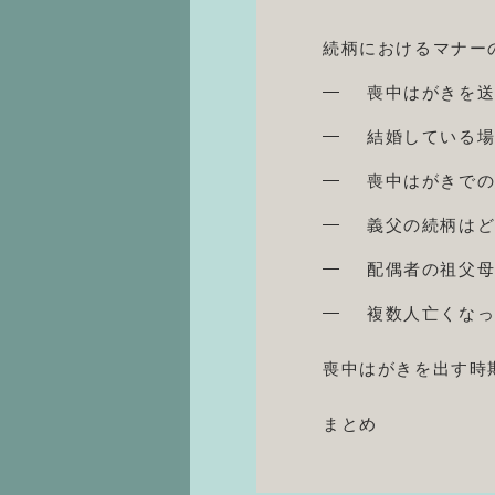
続柄におけるマナー
喪中はがきを
結婚している
喪中はがきで
義父の続柄は
配偶者の祖父
複数人亡くな
喪中はがきを出す時
まとめ