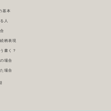
の基本
送る人
場合
の続柄表現
どう書く？
母の場合
った場合
期