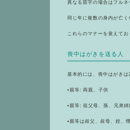
異なる苗字の場合はフルネ
同じ年に複数の身内が亡く
これらのマナーを覚えてお
喪中はがきを送る人
基本的には、喪中はがきは
▪親等: 両親、子供
▪親等: 祖父母、孫、兄弟姉
▪親等は叔父、叔母、姪、