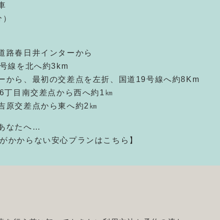
車
分）
道路春日井インターから
号線を北へ約3km
ーから、最初の交差点を左折、国道19号線へ約8Km
6丁目南交差点から西へ約1㎞
吉原交差点から東へ約2㎞
あなたへ…
金がかからない安心プランはこちら】