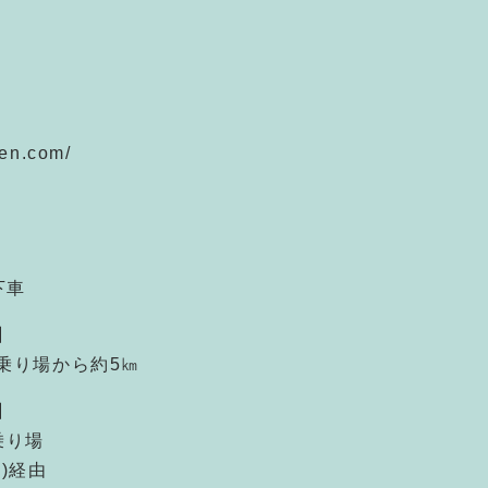
ien.com/
下車
】
乗り場から約5㎞
】
乗り場
)経由