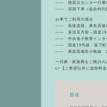
—— 桃花台センター行乗
—— 深洞下車（徒歩約5
お車でご利用の場合
—— 高速道路、東名高速
—— 多治見方面→国道19
—— 中央道小牧東インタ
—— 国道19号線 坂下町
—— 県道高蔵寺小牧線 
一日葬・家族葬をご検討の
👉【ご希望以外に追加料
目次