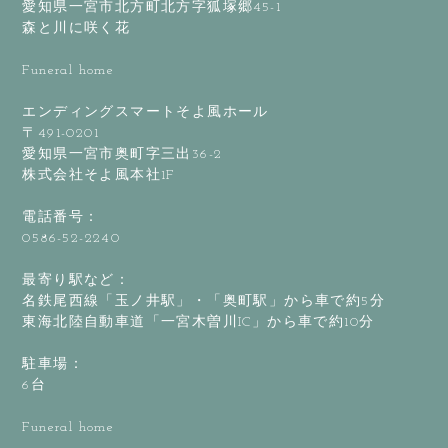
愛知県一宮市北方町北方字狐塚郷45-1
森と川に咲く花
Funeral home
エンディングスマートそよ風ホール
〒491-0201
愛知県一宮市奥町字三出36-2
株式会社そよ風本社1F
電話番号：
0586-52-2240
最寄り駅など：
名鉄尾西線「玉ノ井駅」・「奥町駅」から車で約5分
東海北陸自動車道「一宮木曽川IC」から車で約10分
駐車場：
6台
Funeral home