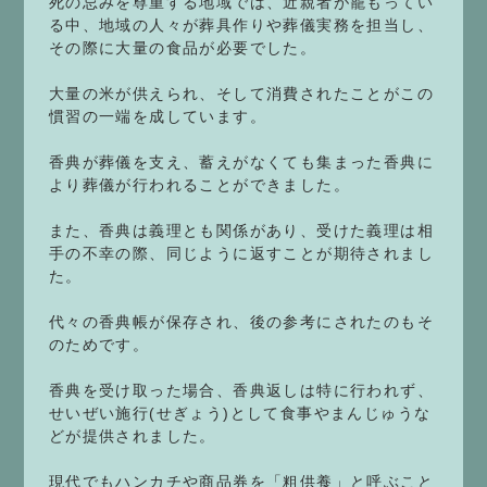
死の忌みを尊重する地域では、近親者が籠もってい
る中、地域の人々が葬具作りや葬儀実務を担当し、
その際に大量の食品が必要でした。
大量の米が供えられ、そして消費されたことがこの
慣習の一端を成しています。
香典が葬儀を支え、蓄えがなくても集まった香典に
より葬儀が行われることができました。
また、香典は義理とも関係があり、受けた義理は相
手の不幸の際、同じように返すことが期待されまし
た。
代々の香典帳が保存され、後の参考にされたのもそ
のためです。
香典を受け取った場合、香典返しは特に行われず、
せいぜい施行(せぎょう)として食事やまんじゅうな
どが提供されました。
現代でもハンカチや商品券を「粗供養」と呼ぶこと