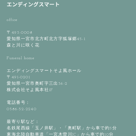
office
〒493-0008
愛知県一宮市北方町北方字狐塚郷45-1
森と川に咲く花
Funeral home
エンディングスマートそよ風ホール
〒491-0201
愛知県一宮市奥町字三出36-2
株式会社そよ風本社1F
電話番号：
0586-52-2240
最寄り駅など：
名鉄尾西線「玉ノ井駅」・「奥町駅」から車で約5分
東海北陸自動車道「一宮木曽川IC」から車で約10分