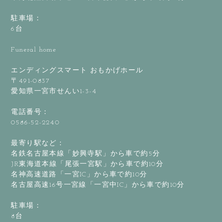
駐車場：
6台
Funeral home
エンディングスマート おもかげホール
〒491-0837
愛知県一宮市せんい1-3-4
電話番号：
0586-52-2240
最寄り駅など：
名鉄名古屋本線「妙興寺駅」から車で約5分
JR東海道本線「尾張一宮駅」から車で約10分
名神高速道路「一宮IC」から車で約10分
名古屋高速16号一宮線「一宮中IC」から車で約10分
駐車場：
8台