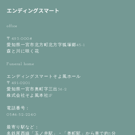
office
〒493-0008
愛知県一宮市北方町北方字狐塚郷45-1
森と川に咲く花
Funeral home
エンディングスマートそよ風ホール
〒491-0201
愛知県一宮市奥町字三出36-2
株式会社そよ風本社1F
電話番号：
0586-52-2240
最寄り駅など：
名鉄尾西線「玉ノ井駅」・「奥町駅」から車で約5分