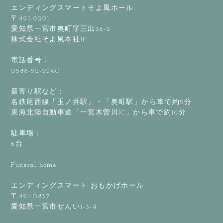
エンディングスマートそよ風ホール
〒491-0201
愛知県一宮市奥町字三出36-2
株式会社そよ風本社1F
電話番号：
0586-52-2240
最寄り駅など：
名鉄尾西線「玉ノ井駅」・「奥町駅」から車で約5分
東海北陸自動車道「一宮木曽川IC」から車で約10分
駐車場：
6台
Funeral home
エンディングスマート おもかげホール
〒491-0837
愛知県一宮市せんい1-3-4