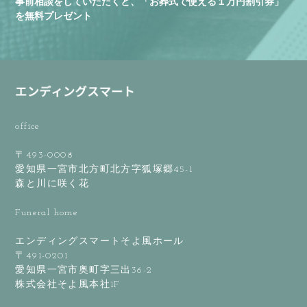
事前相談をしていただくと、「お葬式で使える１万円割引券」
を無料プレゼント
office
〒493-0008
愛知県一宮市北方町北方字狐塚郷45-1
森と川に咲く花
Funeral home
エンディングスマートそよ風ホール
〒491-0201
愛知県一宮市奥町字三出36-2
株式会社そよ風本社1F