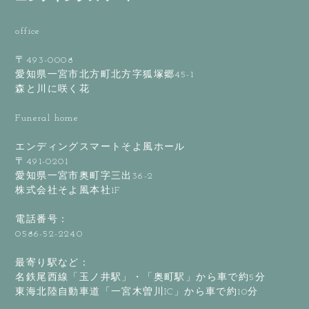
office
〒493-0008
愛知県一宮市北方町北方字狐塚郷45-1
森と川に咲く花
Funeral home
エンディングスマートそよ風ホール
〒491-0201
愛知県一宮市奥町字三出36-2
株式会社そよ風本社1F
電話番号：
0586-52-2240
最寄り駅など：
名鉄尾西線「玉ノ井駅」・「奥町駅」から車で約5分
東海北陸自動車道「一宮木曽川IC」から車で約10分