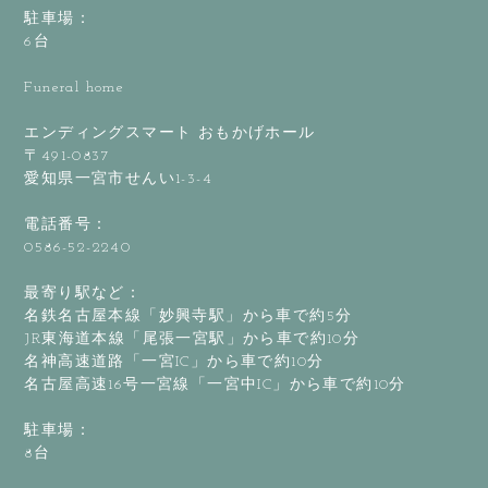
駐車場：
6台
Funeral home
エンディングスマート おもかげホール
〒491-0837
愛知県一宮市せんい1-3-4
電話番号：
0586-52-2240
最寄り駅など：
名鉄名古屋本線「妙興寺駅」から車で約5分
JR東海道本線「尾張一宮駅」から車で約10分
名神高速道路「一宮IC」から車で約10分
名古屋高速16号一宮線「一宮中IC」から車で約10分
駐車場：
8台