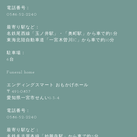
電話番号：
0586-52-2240
最寄り駅など：
名鉄尾西線「玉ノ井駅」・「奥町駅」から車で約5分
東海北陸自動車道「一宮木曽川IC」から車で約10分
駐車場：
6台
Funeral home
エンディングスマート おもかげホール
〒491-0837
愛知県一宮市せんい1-3-4
電話番号：
0586-52-2240
最寄り駅など：
名鉄名古屋本線「妙興寺駅」から車で約5分